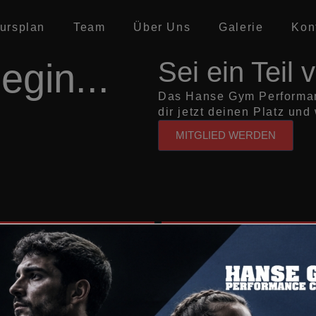
modal-check
ursplan
Team
Über Uns
Galerie
Kon
egin...
Sei ein Teil
Das Hanse Gym Performanc
dir jetzt deinen Platz un
MITGLIED WERDEN
Stunden
Minuten